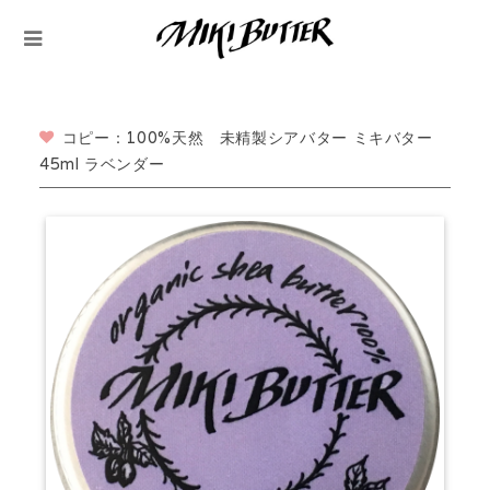
コピー：100%天然 未精製シアバター ミキバター
45ml ラベンダー